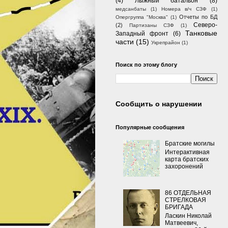
(4)
Лыжный батальон
(8)
медсанбаты
(1)
Номера в/ч СЗФ
(1)
Отчеты по БД
Опергруппа "Москва"
(1)
Северо-
(2)
Партизаны СЗФ
(1)
Танковые
Западный фронт
(6)
части
(15)
Укрепрайон
(1)
Поиск по этому блогу
Сообщить о нарушении
Популярные сообщения
Братские могилы
Интерактивная
карта братских
захоронений
86 ОТДЕЛЬНАЯ
СТРЕЛКОВАЯ
БРИГАДА
Ласкин Николай
Матвеевич,