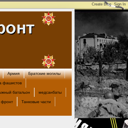
Армия
Братские могилы
а фашистов
ыжный батальон
медсанбаты
 фронт
Танковые части