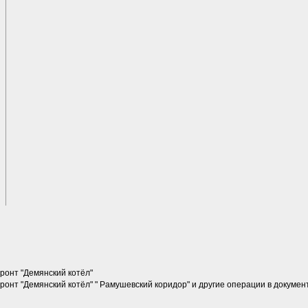
ронт "Демянский котёл"
онт "Демянский котёл" " Рамушевский коридор" и другие операции в документ