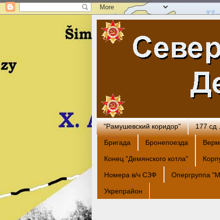
"Рамушевский коридор"
177 сд
Бригада
Бронепоезда
Верм
Конец "Демянского котла"
Корп
Номера в/ч СЗФ
Опергруппа "М
Укрепрайон