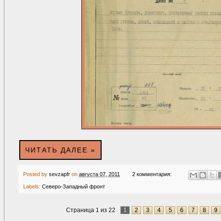
ЧИТАТЬ ДАЛЕЕ »
Posted by
sevzapfr
on
августа 07, 2011
2 комментария:
Labels:
Северо-Западный фронт
Страница 1 из 22
1
2
3
4
5
6
7
8
9