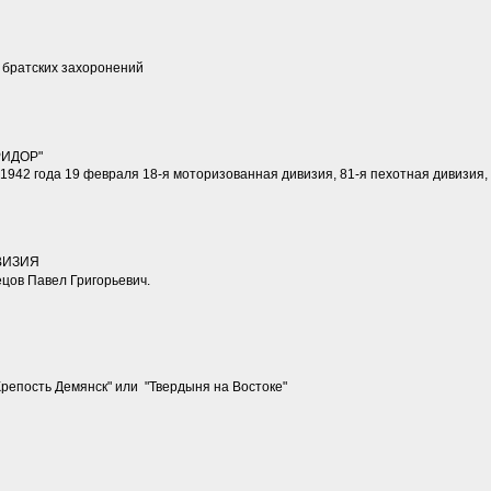
 братских захоронений
ИДОР"
 1942 года 19 февраля 18-я моторизованная дивизия, 81-я пехотная дивизия, 
ВИЗИЯ
ецов Павел Григорьевич.
Крепость Демянск" или "Твердыня на Востоке"