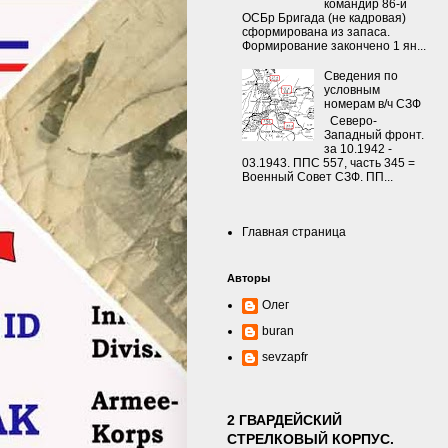
командир 86-й
ОСБр Бригада (не кадровая)
сформирована из запаса.
Формирование закончено 1 ян...
Сведения по
условным
номерам в/ч СЗФ
Северо-
Западный фронт.
за 10.1942 -
03.1943. ППС 557, часть 345 =
Военный Совет СЗФ. ПП...
Главная страница
Авторы
Олег
buran
sevzapfr
2 ГВАРДЕЙСКИЙ
СТРЕЛКОВЫЙ КОРПУС.