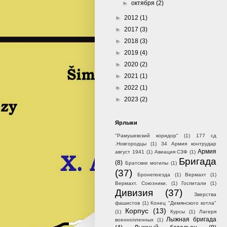
►
октября
(2)
►
2012
(1)
►
2017
(3)
►
2018
(3)
►
2019
(4)
►
2020
(2)
►
2021
(1)
►
2022
(1)
►
2023
(2)
Ярлыки
"Рамушевский коридор"
(1)
177 сд
.Новгородцы
(1)
34 Армия контрудар
Армия
август 1941
(1)
Авиация СЗФ
(1)
Бригада
(8)
Братские могилы
(1)
(37)
Бронепоезда
(1)
Вермахт
(1)
Вермахт. Союзники.
(1)
Госпитали
(1)
Дивизия
(37)
Зверства
фашистов
(1)
Конец "Демянского котла"
Корпус
(13)
(1)
Курсы
(1)
Лагеря
Лыжная бригада
военнопленных
(1)